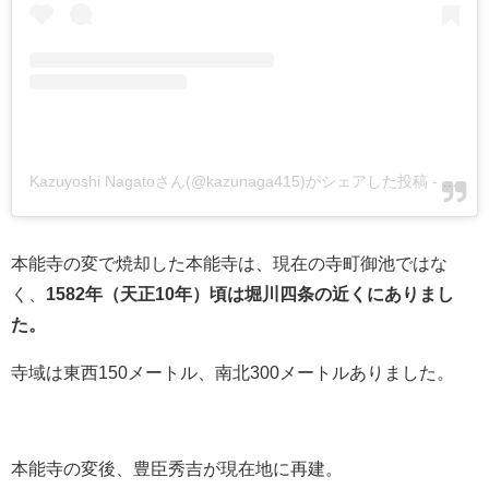
Kazuyoshi Nagatoさん(@kazunaga415)がシェアした投稿
-
2018
本能寺の変で焼却した本能寺は、現在の寺町御池ではな
く、
1582年（天正10年）頃は堀川四条の近くにありまし
た。
寺域は東西150メートル、南北300メートルありました。
本能寺の変後、豊臣秀吉が現在地に再建。