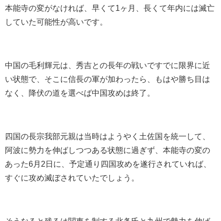
本能寺の変がなければ、早くて1ヶ月、長くて年内には滅亡
していた可能性が高いです。
中国の毛利輝元は、秀吉との長年の戦いですでに限界に近
い状態で、そこに信長の軍が加わったら、もはや勝ち目は
なく、降伏の道を選べば中国攻めは終了。
四国の長宗我部元親は当時はようやく土佐国を統一して、
阿波に勢力を伸ばしつつある状態に過ぎず、本能寺の変の
あった6月2日に、予定通り四国攻めを遂行されていれば、
すぐに攻め滅ぼされていたでしょう。
そうなると残るは関東を制する北条氏と九州で勢力を伸ば