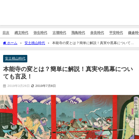
目次
縄文時代
弥生時代
古墳時代
飛鳥時代
奈良時代
平安時代
鎌倉時
ホーム
安土桃山時代
本能寺の変とは？簡単に解説！真実や黒幕についても
言及！
安土桃山時代
本能寺の変とは？簡単に解説！真実や黒幕につい
ても言及！
2019年3月26日
2019年7月8日