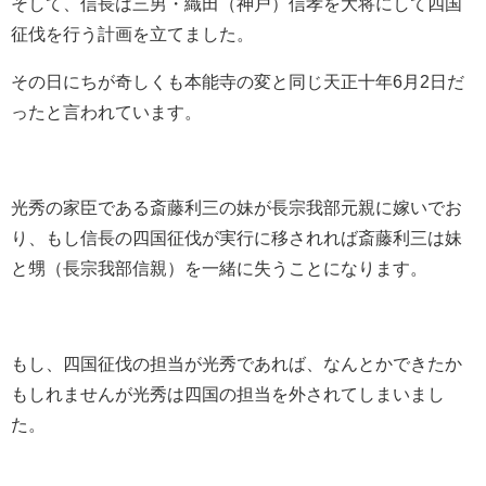
そして、信長は三男・織田（神戸）信孝を大将にして四国
征伐を行う計画を立てました。
その日にちが奇しくも本能寺の変と同じ天正十年6月2日だ
ったと言われています。
光秀の家臣である斎藤利三の妹が長宗我部元親に嫁いでお
り、もし信長の四国征伐が実行に移されれば斎藤利三は妹
と甥（長宗我部信親）を一緒に失うことになります。
もし、四国征伐の担当が光秀であれば、なんとかできたか
もしれませんが光秀は四国の担当を外されてしまいまし
た。