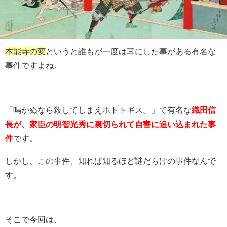
本能寺の変
というと誰もが一度は耳にした事がある有名な
事件ですよね。
「鳴かぬなら殺してしまえホトトギス。」で有名な
織田信
長が、家臣の明智光秀に裏切られて自害に追い込まれた事
件
です。
しかし、この事件、知れば知るほど謎だらけの事件なんで
す。
そこで今回は、