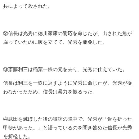
兵によって殺された。
②信長は光秀に徳川家康の饗応を命じたが、出された魚が
腐っていたのに腹を
立てて、光秀を罷免した。
③斎藤利三は稲葉一鉄の元を去り、光秀に仕えていた。
信長は利三を一鉄に返すように光秀に命じたが、光秀が従
わなかったため、信長は暴力を振るった。
④武田を滅ぼした後の諏訪の陣中で、光秀が
「骨を折った
甲斐があった。」
と語っているのを聞き咎めた信長が光秀
を折檻した。