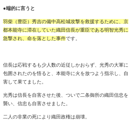
●端的に言うと
羽柴（豊臣）秀吉の備中高松城攻撃を救援するために、京
都本能寺に滞在していた織田信長が重臣である明智光秀に
急撃され、命を落とした事件
です。
信長は応戦するも少人数の近従しかおらず、光秀の大軍に
包囲されたのを悟ると、本能寺に火を放つよう指示し、自
害して果てました。
光秀は信長を自害させた後、ついで二条御所の織田信忠を
襲い、信忠も自害させました。
二人の非業の死により織田政権は崩壊。