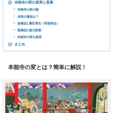
本能寺の変の真実と黒幕
5.
本能寺の変の謎
信長の遺体は？
黒幕説1,豊臣秀吉（羽柴秀吉）
黒幕説2,徳川家康
本能寺の変の真実
まとめ
6.
本能寺の変とは？簡単に解説！