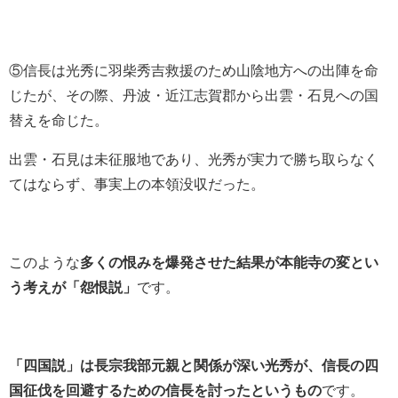
⑤信長は光秀に羽柴秀吉救援のため山陰地方への出陣を命
じたが、その際、丹
波・近江志賀郡から出雲・石見への国
替えを命じた。
出雲・石見は未征服地であり、光秀が実力で勝ち取らなく
てはならず、事実上の本領没収だった。
このような
多くの恨みを爆発させた結果が本能寺の変とい
う考えが「怨恨説」
です。
「四国説」は長宗我部元親と関係が深い光秀が、信長の四
国征伐を回避するための信長を討ったというもの
です。