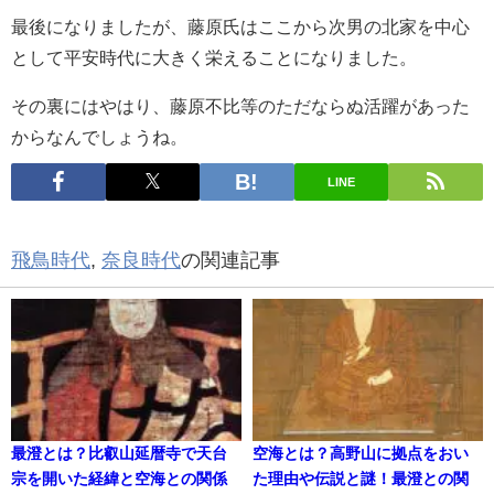
最後になりましたが、藤原氏はここから次男の北家を中心
として平安時代に大きく栄えることになりました。
その裏にはやはり、藤原不比等のただならぬ活躍があった
からなんでしょうね。
LINE
飛鳥時代
,
奈良時代
の関連記事
最澄とは？比叡山延暦寺で天台
空海とは？高野山に拠点をおい
宗を開いた経緯と空海との関係
た理由や伝説と謎！最澄との関