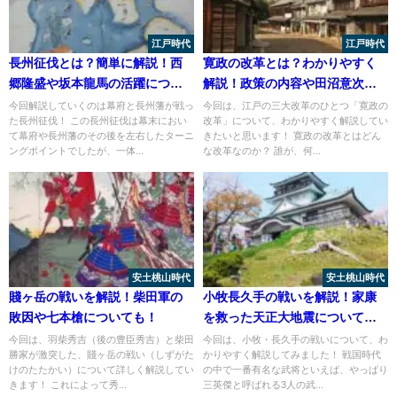
江戸時代
江戸時代
長州征伐とは？簡単に解説！西
寛政の改革とは？わかりやすく
郷隆盛や坂本龍馬の活躍につい
解説！政策の内容や田沼意次に
ても！
ついて！
今回解説していくのは幕府と長州藩が戦っ
今回は、江戸の三大改革のひとつ「寛政の
た長州征伐！ この長州征伐は幕末におい
改革」について、わかりやすく解説してい
て幕府や長州藩のその後を左右したターニ
きたいと思います！ 寛政の改革とはどん
ングポイントでしたが、一体...
な改革なのか？ 誰が、何...
安土桃山時代
安土桃山時代
賤ヶ岳の戦いを解説！柴田軍の
小牧長久手の戦いを解説！家康
敗因や七本槍についても！
を救った天正大地震について
も！
今回は、羽柴秀吉（後の豊臣秀吉）と柴田
今回は、小牧・長久手の戦いについて、わ
勝家が激突した、賤ヶ岳の戦い（しずがた
かりやすく解説してみました！ 戦国時代
けのたたかい）について詳しく解説してい
の中で一番有名な武将といえば、やっぱり
きます！ これによって秀...
三英傑と呼ばれる3人の武...