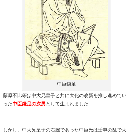
中臣鎌足
藤原不比等は中大兄皇子と共に大化の改新を推し進めてい
った
中臣鎌足の次男
として生まれました。
しかし、中大兄皇子の右腕であった中臣氏は壬申の乱で大