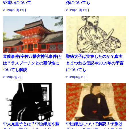
や違いについて
係についても
2019年10月13日
2019年10月13日
道鏡事件(宇佐八幡宮神託事件)と
聖徳太子は実在したのか？真実
は？ラスプーチンとの類似性に
とまつわる伝説や2019年の予言
ついても解説
についても
2019年7月7日
2019年6月23日
中大兄皇子とは？中臣鎌足や蘇
中臣鎌足について解説！子孫は