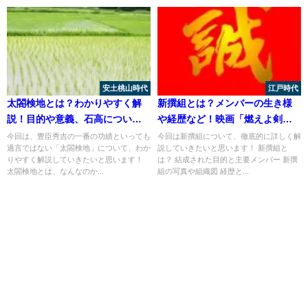
安土桃山時代
江戸時代
太閤検地とは？わかりやすく解
新撰組とは？メンバーの生き様
説！目的や意義、石高について
や経歴など！映画「燃えよ剣」
も！
が2020年公開！
今回は、豊臣秀吉の一番の功績といっても
今回は新撰組について、徹底的に詳しく解
過言ではない「太閤検地」について、わか
説していきたいと思います！ 新撰組と
りやすく解説していきたいと思います！
は？ 結成された目的と主要メンバー 新撰
太閤検地とは、なんなのか...
組の写真や組織図 経歴と...