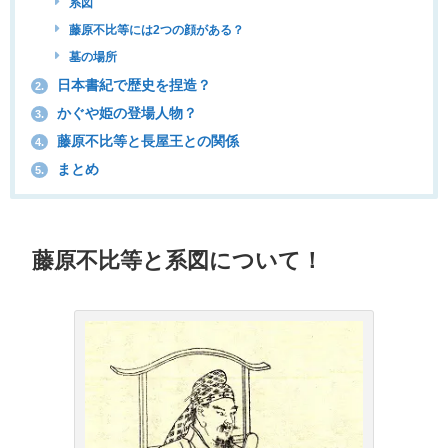
系図
藤原不比等には2つの顔がある？
墓の場所
日本書紀で歴史を捏造？
2.
かぐや姫の登場人物？
3.
藤原不比等と長屋王との関係
4.
まとめ
5.
藤原不比等と系図について！