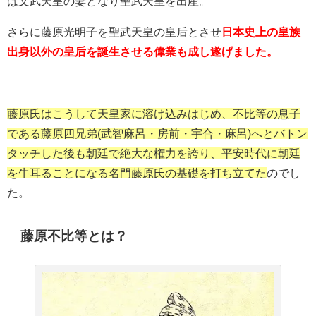
は文武天皇の妻となり聖武天皇を出産。
さらに藤原光明子を聖武天皇の皇后とさせ
日本史上の皇族
出身以外の皇后を誕生させる偉業も成し遂げました。
藤原氏はこうして天皇家に溶け込みはじめ、不比等の息子
である藤原四兄弟(武智麻呂・房前・宇合・麻呂)へとバトン
タッチした後も朝廷で絶大な権力を誇り、平安時代に朝廷
を牛耳ることになる名門藤原氏の基礎を打ち立てた
のでし
た。
藤原不比等とは？