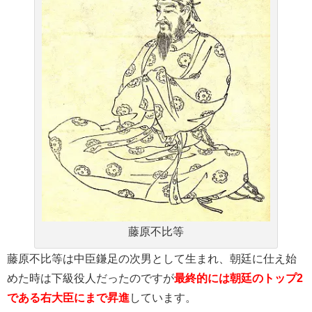
藤原不比等
藤原不比等は中臣鎌足の次男として生まれ、朝廷に仕え始
めた時は下級役人だったのですが
最終的には朝廷のトップ2
である右大臣にまで昇進
しています。