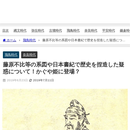
目次
縄文時代
弥生時代
古墳時代
飛鳥時代
奈良時代
平安時代
鎌倉時
ホーム
飛鳥時代
藤原不比等の系図や日本書紀で歴史を捏造した疑惑につい
て！かぐや姫に登場？
飛鳥時代
奈良時代
藤原不比等の系図や日本書紀で歴史を捏造した疑
惑について！かぐや姫に登場？
2019年6月23日
2019年7月11日