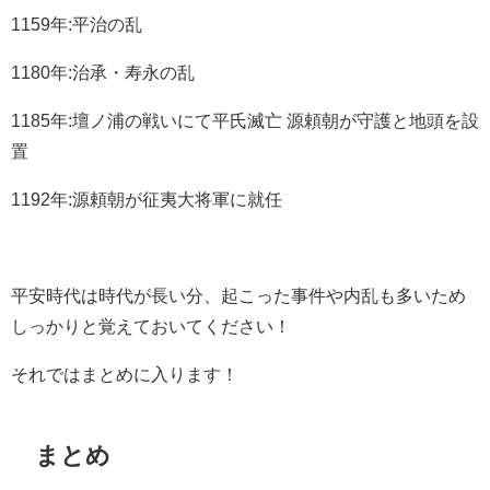
1159年:平治の乱
1180年:治承・寿永の乱
1185年:壇ノ浦の戦いにて平氏滅亡 源頼朝が守護と地頭を設
置
1192年:源頼朝が征夷大将軍に就任
平安時代は時代が長い分、起こった事件や内乱も多いため
しっかりと覚えておいてください！
それではまとめに入ります！
まとめ