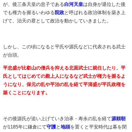
が、後三条天皇の息子である
白河天皇
は自身が退位した後
でも権力を握るいわゆる
院政
と呼ばれる政治体制を築き上
げて、治天の君として政治を動かしていきました。
しかし、この頃になると平氏や源氏などに代表される武士
が台頭。
平忠盛が比叡山の僧兵を抑える北面武士に就任したり、平
氏としてはじめての殿上人になるなど武士が権力を握るよ
うになり、保元の乱や平治の乱を経て平清盛が平氏政権を
築くことになります。
その後源氏が追い上げていき治承・寿永の乱を経て
源頼朝
が1185年に鎌倉にて
守護
と
地頭
を置くと平安時代は幕を閉