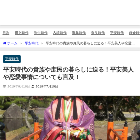
目次
縄文時代
弥生時代
古墳時代
飛鳥時代
奈良時代
平安時代
鎌倉時
ホーム
平安時代
平安時代の貴族や庶民の暮らしに迫る！平安美人や恋愛事
情についても言及！
平安時代
平安時代の貴族や庶民の暮らしに迫る！平安美人
や恋愛事情についても言及！
2019年6月16日
2019年7月10日