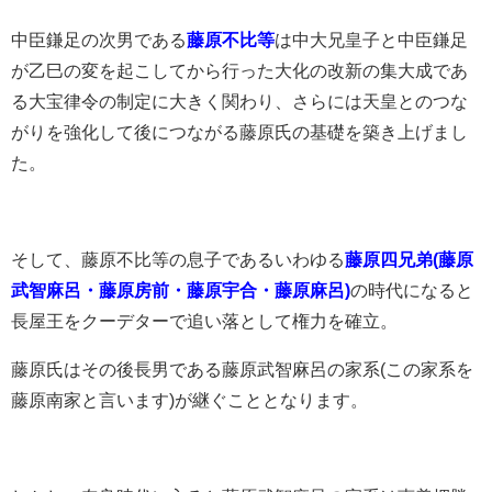
中臣鎌足の次男である
藤原不比等
は中大兄皇子と中臣鎌足
が乙巳の変を起こしてから行った大化の改新の集大成であ
る大宝律令の制定に大きく関わり、さらには天皇とのつな
がりを強化して後につながる藤原氏の基礎を築き上げまし
た。
そして、藤原不比等の息子であるいわゆる
藤原四兄弟(藤原
武智麻呂・藤原房前・藤原宇合・藤原麻呂)
の時代になると
長屋王をクーデターで追い落として権力を確立。
藤原氏はその後長男である藤原武智麻呂の家系(この家系を
藤原南家と言います)が継ぐこととなります。