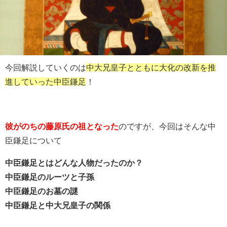
今回解説していくのは
中大兄皇子とともに大化の改新を推
進していった中臣鎌足
！
彼がのちの藤原氏の祖となった
のですが、今回はそんな中
臣鎌足について
中臣鎌足とはどんな人物だったのか？
中臣鎌足のルーツと子孫
中臣鎌足のお墓の謎
中臣鎌足と中大兄皇子の関係