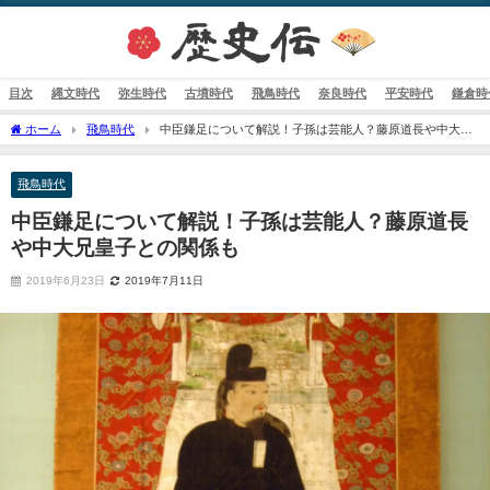
目次
縄文時代
弥生時代
古墳時代
飛鳥時代
奈良時代
平安時代
鎌倉時
ホーム
飛鳥時代
中臣鎌足について解説！子孫は芸能人？藤原道長や中大兄
皇子との関係も
飛鳥時代
中臣鎌足について解説！子孫は芸能人？藤原道長
や中大兄皇子との関係も
2019年6月23日
2019年7月11日