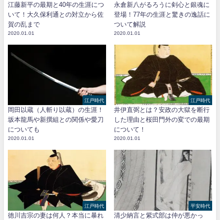
江藤新平の最期と40年の生涯につ
永倉新八がるろうに剣心と銀魂に
いて！大久保利通との対立から佐
登場！77年の生涯と驚きの逸話に
賀の乱まで
ついて解説
2020.01.01
2020.01.01
江戸時代
江戸時代
岡田以蔵（人斬り以蔵）の生涯！
井伊直弼とは？安政の大獄を断行
坂本龍馬や新撰組との関係や愛刀
した理由と桜田門外の変での最期
についても
について！
2020.01.01
2020.01.01
江戸時代
平安時代
徳川吉宗の妻は何人？本当に暴れ
清少納言と紫式部は仲が悪かっ