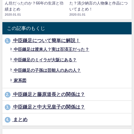
ん坊だったのか？66年の生涯と功
た？清少納言の人物像と作品につ
績まとめ
いてまとめ！
2020.01.01
2020.01.01
この記事のもくじ
中臣鎌足について簡単に解説！
1.
中臣鎌足は渡来人？実は百済王だった？
中臣鎌足のミイラが大阪にある？
中臣鎌足の子孫は芸能人のあの人？
家系図
中臣鎌足と藤原道長との関係は？
2.
中臣鎌足と中大兄皇子の関係は？
3.
まとめ
4.