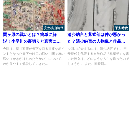
安土桃山時代
平安時代
関ヶ原の戦いとは？簡単に解
清少納言と紫式部は仲が悪かっ
説！小早川の裏切りと真実につ
た？清少納言の人物像と作品に
いても
ついてまとめ！
今回は、徳川家康が天下を取る重要なポイ
今回ご紹介するのは、清少納言です。 平
ントとなった天下分け目の戦い！関ヶ原の
安時代を代表する文学作品『枕草子』を書
戦い（せきがはらのたたかい）について、
いた彼女は、どのような人生を送ったので
わかりやすく解説していきた...
しょうか。 また、同時期...