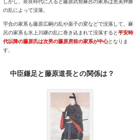
しかし、奈良時代に入ると藤原武智麻呂の家系は恵美押勝
の乱によって没落。
宇合の家系も藤原広嗣の乱や薬子の変などで没落して、麻
呂の家系も氷上川継の乱に巻き込まれて没落すると
平安時
代以降の藤原氏は次男の藤原房前の家系が中心
となりま
す。
中臣鎌足と藤原道長との関係は？