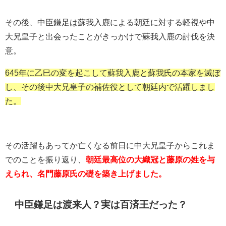
その後、中臣鎌足は蘇我入鹿による朝廷に対する軽視や中
大兄皇子と出会ったことがきっかけで蘇我入鹿の討伐を決
意。
645年に乙巳の変を起こして蘇我入鹿と蘇我氏の本家を滅ぼ
し、その後中大兄皇子の補佐役として朝廷内で活躍しまし
た。
その活躍もあってか亡くなる前日に中大兄皇子からこれま
でのことを振り返り、
朝廷最高位の大織冠と藤原の姓を与
えられ、名門藤原氏の礎を築き上げました。
中臣鎌足は渡来人？実は百済王だった？