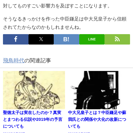
対してものすごい影響力を及ぼすことになります。
そうなるきっかけを作った中臣鎌足は中大兄皇子から信頼
されてたからなのかもしれませんね。
LINE
飛鳥時代
の関連記事
聖徳太子は実在したのか？真実
中大兄皇子とは？中臣鎌足や蘇
とまつわる伝説や2019年の予言
我氏との関係や大化の改新につ
についても
いても