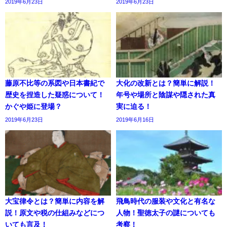
2019年6月23日
2019年6月23日
藤原不比等の系図や日本書紀で
大化の改新とは？簡単に解説！
歴史を捏造した疑惑について！
年号や場所と陰謀や隠された真
かぐや姫に登場？
実に迫る！
2019年6月23日
2019年6月16日
大宝律令とは？簡単に内容を解
飛鳥時代の服装や文化と有名な
説！原文や税の仕組みなどにつ
人物！聖徳太子の謎についても
いても言及！
考察！