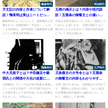
鎌倉時代
明治時代
方丈記の内容と作者について解
五榜の掲示とは？内容や現代語
説！鴨長明は実はニートだっ
訳！五箇条の御誓文との違いに
た？
ついても解説！
鎌倉時代のエッセイとして、最高傑作と評
今回は五榜の掲示について詳しく解説して
価されている鴨長明の『方丈記』。 しか
いきたいと思います。 五榜の掲示とは？
しその内容は、源平合戦から鎌倉幕府を開
誰が出したものなのか？ 内容や現代語訳
くという歴史の変革期とい...
について 高札が使われ...
飛鳥時代
江戸時代
中大兄皇子とは？中臣鎌足や蘇
王政復古の大号令とは？五箇条
我氏との関係や大化の改新につ
の御誓文の内容もわかりやすく
いても
解説！
今回解説していくのは大化の改新を推進し
今回ご紹介するのは、王政復古の大号令で
ていった中大兄皇子！ 中大兄皇子はのち
す。 開国から15年ほど経ち、ついに政治
に天智天皇として古代日本に大きな影響を
の主導権は徳川幕府から離れました。 し
与えました。 今回はそん...
かし、依然として徳川家...