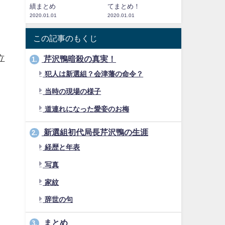
績まとめ
てまとめ！
2020.01.01
2020.01.01
この記事のもくじ
立
芹沢鴨暗殺の真実！
1.
犯人は新選組？会津藩の命令？
当時の現場の様子
道連れになった愛妾のお梅
新選組初代局長芹沢鴨の生涯
2.
経歴と年表
写真
家紋
辞世の句
まとめ
3.