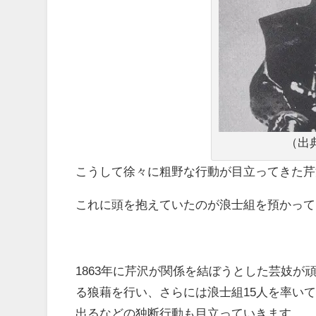
（出
こうして徐々に粗野な行動が目立ってきた芹
これに頭を抱えていたのが浪士組を預かって
1863年に芹沢が関係を結ぼうとした芸妓
る狼藉を行い、さらには浪士組15人を率い
出るなどの独断行動も目立っていきます。