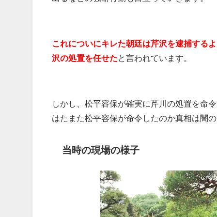
これについにキレた朝廷は芹沢を逮捕するよ
沢の処置を任せた
と言われています。
しかし、松平容保が確実に芹川の処置を命令
はたまた松平容保が命令したのか真相は闇の
当時の現場の様子