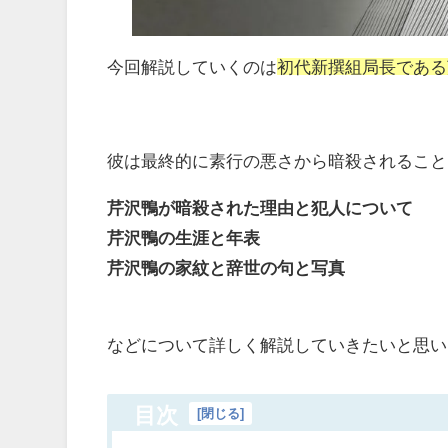
今回解説していくのは
初代新撰組局長である
彼は最終的に素行の悪さから暗殺されること
芹沢鴨が暗殺された理由と犯人について
芹沢鴨の生涯と年表
芹沢鴨の家紋と辞世の句と写真
などについて詳しく解説していきたいと思い
目次
[
閉じる
]