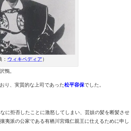
典：
ウィキペディア
）
沢鴨。
おり、実質的な上司であった
松平容保
でした。
が頑なに拒否したことに激怒してしまい、芸妓の髪を断髪させ
て攘夷派の公家である有栖川宮熾仁親王に仕えるために申し