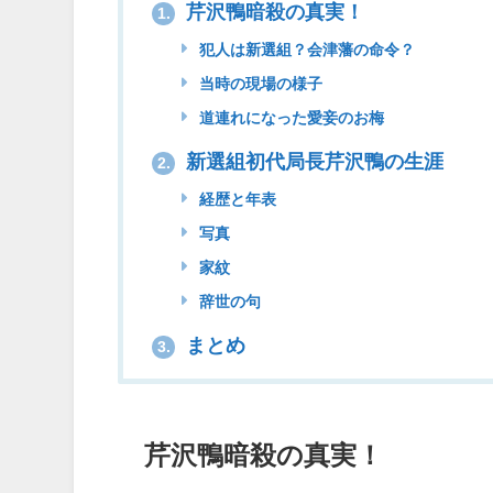
芹沢鴨暗殺の真実！
1.
犯人は新選組？会津藩の命令？
当時の現場の様子
道連れになった愛妾のお梅
新選組初代局長芹沢鴨の生涯
2.
経歴と年表
写真
家紋
辞世の句
まとめ
3.
芹沢鴨暗殺の真実！