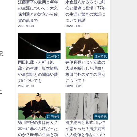
江藤新平の最期と40年
永倉新八がるろうに剣
の生涯について！大久
心と銀魂に登場！77年
保利通との対立から佐
の生涯と驚きの逸話に
賀の乱まで
ついて解説
2020.01.01
2020.01.01
記
江戸時代
江戸時代
岡田以蔵（人斬り以
井伊直弼とは？安政の
蔵）の生涯！坂本龍馬
大獄を断行した理由と
や新撰組との関係や愛
桜田門外の変での最期
刀についても
について！
2020.01.01
2020.01.01
こ
江戸時代
平安時代
徳川吉宗の妻は何人？
清少納言と紫式部は仲
本当に暴れん坊だった
が悪かった？清少納言
のか？66年の生涯と功
の人物像と作品につい