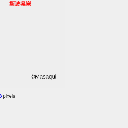
8
pixels