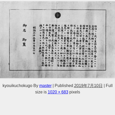
kyouikuchokugo
By
master
|
Published
2019年7月10日
|
Full
size is
1020 × 683
pixels