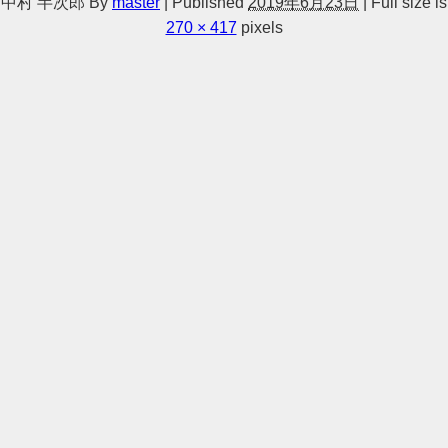
中村 半次郎
By
master
|
Published
2019年6月23日
|
Full size is
270 × 417
pixels