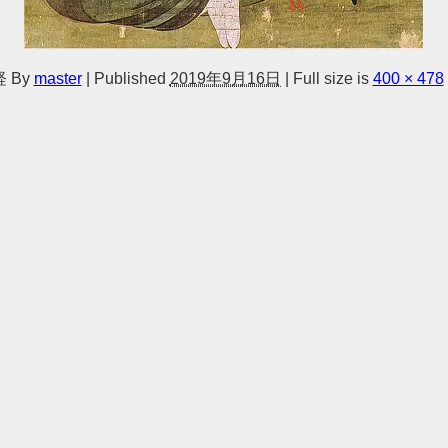
経
By
master
|
Published
2019年9月16日
|
Full size is
400 × 478