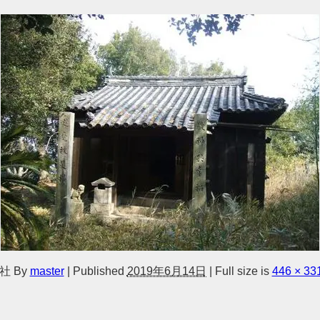
社
By
master
|
Published
2019年6月14日
|
Full size is
446 × 33