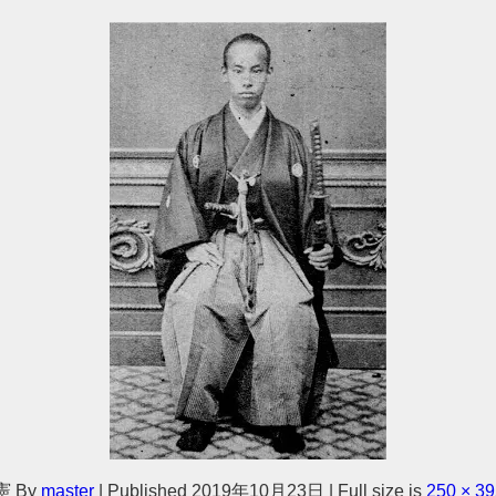
憲
By
master
|
Published
2019年10月23日
|
Full size is
250 × 3