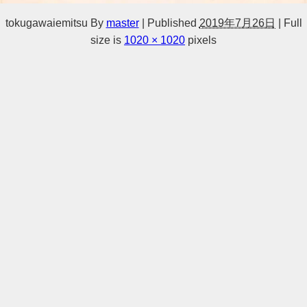
tokugawaiemitsu
By
master
|
Published
2019年7月26日
|
Full
size is
1020 × 1020
pixels