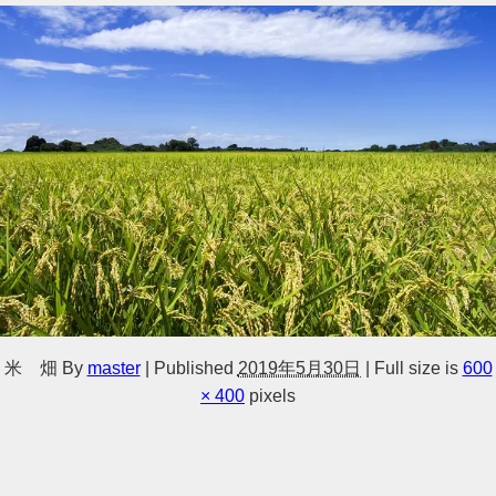
米 畑
By
master
|
Published
2019年5月30日
|
Full size is
600
× 400
pixels